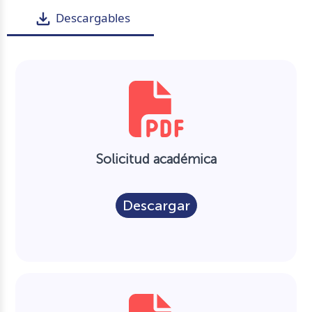
file_download
Descargables
Solicitud académica
Descargar