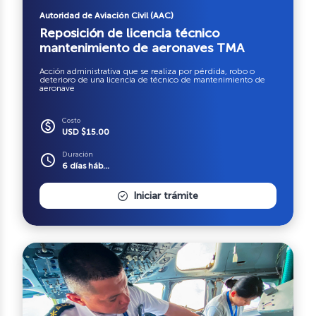
Autoridad de Aviación Civil (AAC)
Reposición de licencia técnico
mantenimiento de aeronaves TMA
Acción administrativa que se realiza por pérdida, robo o
deterioro de una licencia de técnico de mantenimiento de
aeronave
Costo
paid
USD $15.00
Duración
schedule
6 días háb...
Iniciar trámite