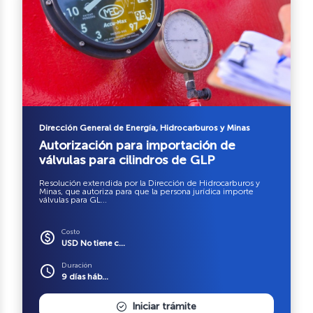
Dirección General de Energía, Hidrocarburos y Minas
Autorización para importación de
válvulas para cilindros de GLP
Resolución extendida por la Dirección de Hidrocarburos y
Minas, que autoriza para que la persona jurídica importe
válvulas para GL...
Costo
paid
USD No tiene c...
Duración
schedule
9 días háb...
Iniciar trámite