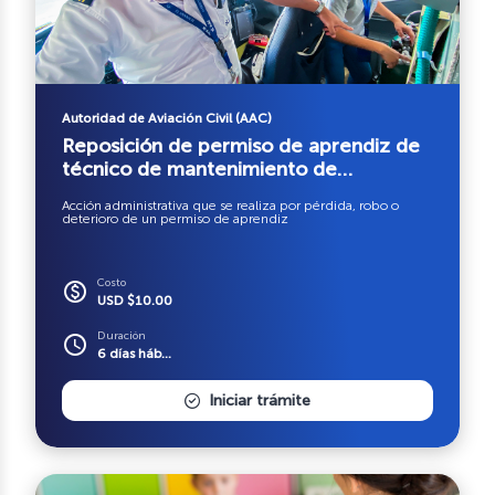
Autoridad de Aviación Civil (AAC)
Reposición de permiso de aprendiz de
técnico de mantenimiento de
aeronaves TMA
Acción administrativa que se realiza por pérdida, robo o
deterioro de un permiso de aprendiz
Costo
paid
USD $10.00
Duración
schedule
6 días háb...
Iniciar trámite