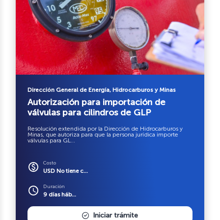
Dirección General de Energía, Hidrocarburos y Minas
Autorización para importación de
válvulas para cilindros de GLP
Resolución extendida por la Dirección de Hidrocarburos y
Minas, que autoriza para que la persona jurídica importe
válvulas para GL...
Costo
paid
USD No tiene c...
Duración
schedule
9 días háb...
Iniciar trámite