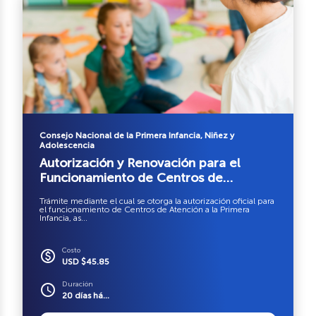
Consejo Nacional de la Primera Infancia, Niñez y
Adolescencia
Autorización y Renovación para el
Funcionamiento de Centros de
Atención a la Primera Infancia (CАРІ)
Trámite mediante el cual se otorga la autorización oficial para
el funcionamiento de Centros de Atención a la Primera
Infancia, as...
Costo
paid
USD $45.85
Duración
schedule
20 días há...