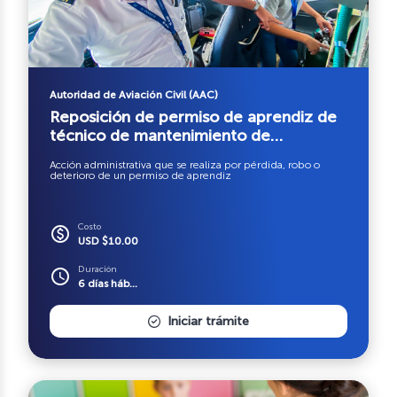
Autoridad de Aviación Civil (AAC)
Reposición de permiso de aprendiz de
técnico de mantenimiento de
aeronaves TMA
Acción administrativa que se realiza por pérdida, robo o
deterioro de un permiso de aprendiz
Costo
paid
USD $10.00
Duración
schedule
6 días háb...
Iniciar trámite