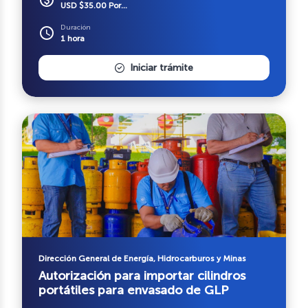
paid
USD $35.00 Por...
Duración
schedule
1 hora
Iniciar trámite
Dirección General de Energía, Hidrocarburos y Minas
Autorización para importar cilindros
portátiles para envasado de GLP