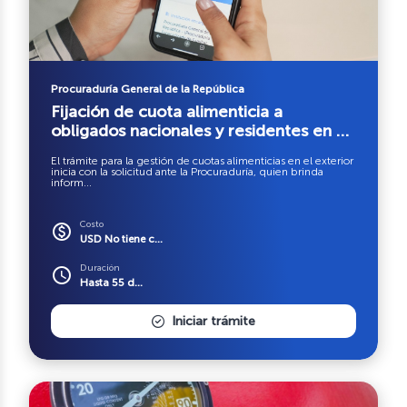
Procuraduría General de la República
Fijación de cuota alimenticia a
obligados nacionales y residentes en el
extranjero
El trámite para la gestión de cuotas alimenticias en el exterior
inicia con la solicitud ante la Procuraduría, quien brinda
inform...
Costo
paid
USD No tiene c...
Duración
schedule
Hasta 55 d...
Iniciar trámite