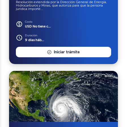
Resolución extendida por la Dirección General de Energía,
Hidrocarburos y Minas, que autoriza para que la persona
jurídica importe...
Costo
paid
USD No tiene c...
Duración
schedule
9 días háb...
Iniciar trámite