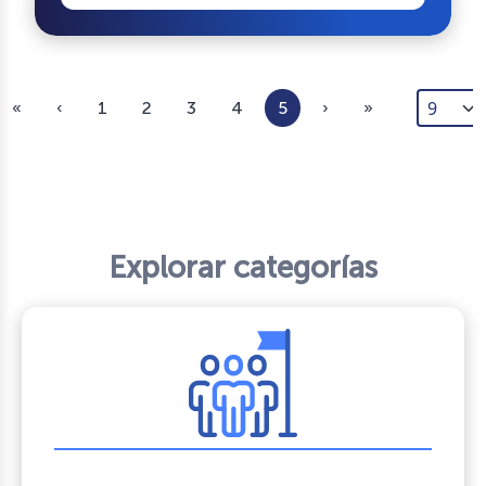
«
‹
1
2
3
4
5
›
»
Explorar categorías