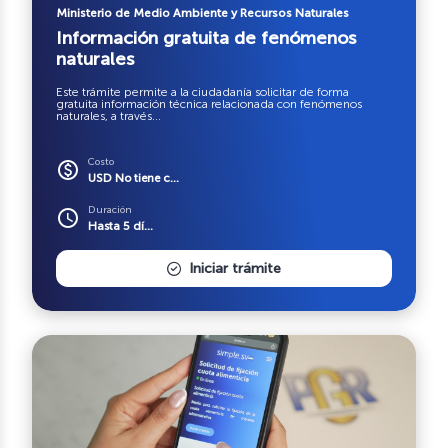
Ministerio de Medio Ambiente y Recursos Naturales
Información gratuita de fenómenos
naturales
Este trámite permite a la ciudadanía solicitar de forma
gratuita información técnica relacionada con fenómenos
naturales, a través...
Costo
paid
USD No tiene c...
Duración
schedule
Hasta 5 dí...
Iniciar trámite