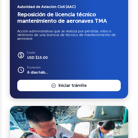
Autoridad de Aviación Civil (AAC)
Reposición de licencia técnico
mantenimiento de aeronaves TMA
Acción administrativa que se realiza por pérdida, robo o
deterioro de una licencia de técnico de mantenimiento de
aeronave
Costo
paid
USD $15.00
Duración
schedule
6 días háb...
Iniciar trámite